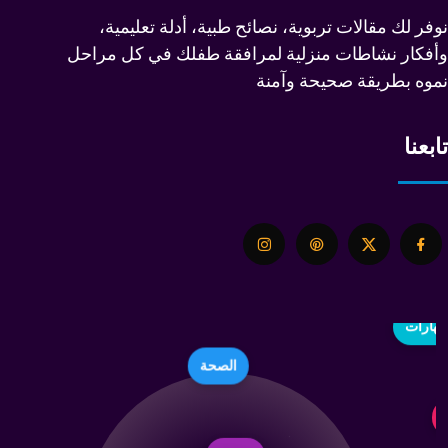
نوفر لك مقالات تربوية، نصائح طبية، أدلة تعليمية،
وأفكار نشاطات منزلية لمرافقة طفلك في كل مراحل
نموه بطريقة صحيحة وآمنة
تابعنا
اللعب
التطور
الصحة
هارات
الإبداع
قة