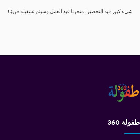
شيء كبير قيد التحضير! متجرنا قيد العمل وسيتم تشغيله قريبًا!
طفولة 360